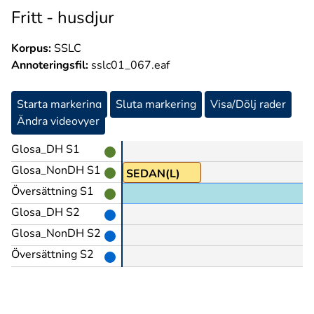
Fritt - husdjur
Korpus:
SSLC
Annoteringsfil:
sslc01_067.eaf
Starta markering
Sluta markering
Visa/Dölj rader
Ändra videovyer
Glosa_DH S1
Glosa_NonDH S1
SEDAN(L)
Översättning S1
Glosa_DH S2
Glosa_NonDH S2
Översättning S2