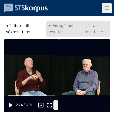
« Tillbaka till
⇤ Föregående
Nästa
sökresultatet
resultat
resultat ⇥
1x
2:24
/
6:01
|