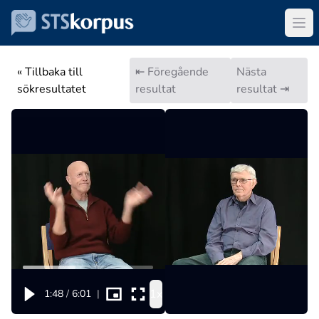
« Tillbaka till
⇤ Föregående
Nästa
sökresultatet
resultat
resultat ⇥
1x
1:48
/
6:01
|