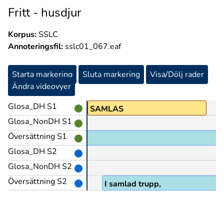
Fritt - husdjur
Korpus:
SSLC
Annoteringsfil:
sslc01_067.eaf
Starta markering
Sluta markering
Visa/Dölj rader
Ändra videovyer
Glosa_DH S1
(?)
SAMLAS
Glosa_NonDH S1
Översättning S1
Glosa_DH S2
Glosa_NonDH S2
Översättning S2
I samlad trupp,