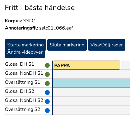
Fritt - bästa händelse
Korpus:
SSLC
Annoteringsfil:
sslc01_066.eaf
Starta markering
Sluta markering
Visa/Dölj rader
Ändra videovyer
Glosa_DH S1
PAPPA
Glosa_NonDH S1
Översättning S1
Glosa_DH S2
Glosa_NonDH S2
Översättning S2