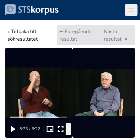
« Tillbaka till
⇤ Föregående
Nästa
sökresultatet
resultat
resultat ⇥
1x
5:23
/
6:22
|