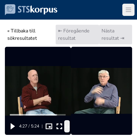
« Tillbaka till
⇤ Föregående
Nästa
sökresultatet
resultat
resultat ⇥
1x
4:27
/
5:24
|