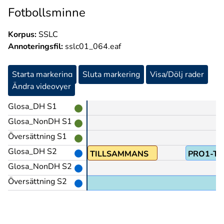
Fotbollsminne
Korpus:
SSLC
Annoteringsfil:
sslc01_064.eaf
Starta markering
Sluta markering
Visa/Dölj rader
Ändra videovyer
Glosa_DH S1
Glosa_NonDH S1
Översättning S1
Glosa_DH S2
TILLSAMMANS
PRO1-TV
Glosa_NonDH S2
Översättning S2