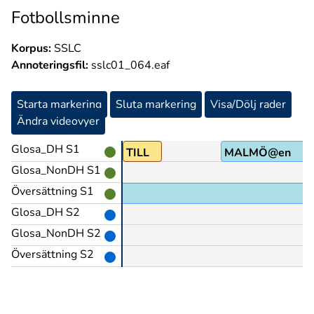
Fotbollsminne
Korpus:
SSLC
Annoteringsfil:
sslc01_064.eaf
Starta markering
Sluta markering
Visa/Dölj rader
Ändra videovyer
Glosa_DH S1
TILL
MALMÖ@en
Glosa_NonDH S1
Översättning S1
Glosa_DH S2
Glosa_NonDH S2
Översättning S2