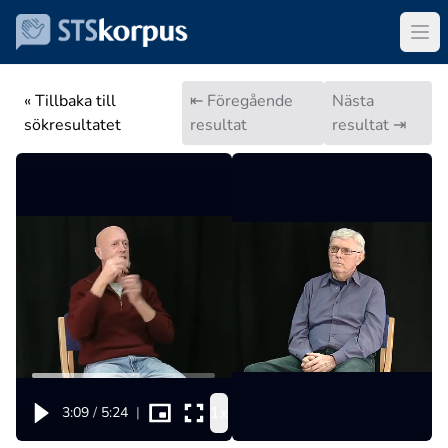
« Tillbaka till
⇤ Föregående
Nästa
sökresultatet
resultat
resultat ⇥
1x
3:09
/
5:24
|