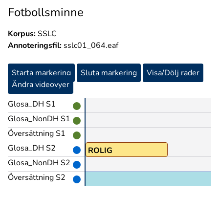
Fotbollsminne
Korpus:
SSLC
Annoteringsfil:
sslc01_064.eaf
Starta markering
Sluta markering
Visa/Dölj rader
Ändra videovyer
Glosa_DH S1
Glosa_NonDH S1
Översättning S1
Glosa_DH S2
ERF
ROLIG
Glosa_NonDH S2
Översättning S2