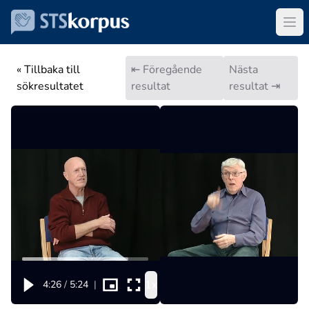
« Tillbaka till
⇤ Föregående
Nästa
sökresultatet
resultat
resultat ⇥
1x
4:26
/
5:24
|