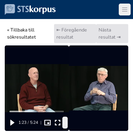
« Tillbaka till
⇤ Föregående
Nästa
sökresultatet
resultat
resultat ⇥
1x
1:23
/
5:24
|