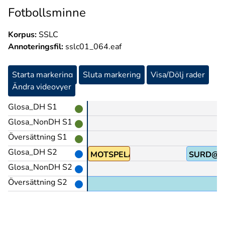
Fotbollsminne
Korpus:
SSLC
Annoteringsfil:
sslc01_064.eaf
Starta markering
Sluta markering
Visa/Dölj rader
Ändra videovyer
Glosa_DH S1
Glosa_NonDH S1
Översättning S1
Glosa_DH S2
ÄTTAN@en
MOTSPELA
SURD@e
Glosa_NonDH S2
Översättning S2