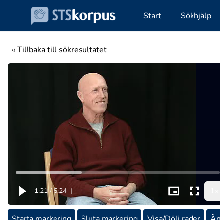
Start
Sökhjälp
« Tillbaka till sökresultatet
1x
1:21
/
5:24
|
Starta markering
Sluta markering
Visa/Dölj rader
Än