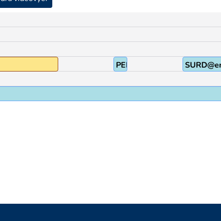
PEK
SURD@e