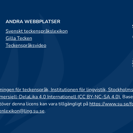
ANDRA WEBBPLATSER
Svenskt teckenspråkslexikon
Gilla Tecken
Teckenspråksvideo
ingen för teckenspråk, Institutionen för lingvistik, Stockholms
rsiell-DelaLika 4.0 Internationell (CC BY-NC-SA 4.0).
Base
utöver denna licens kan vara tillgängligt på
https://www.su.se/f
enlexikon@ling.su.se
.