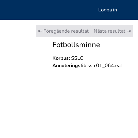
Logga in
⇤ Föregående resultat
Nästa resultat ⇥
Fotbollsminne
Korpus:
SSLC
Annoteringsfil:
sslc01_064.eaf