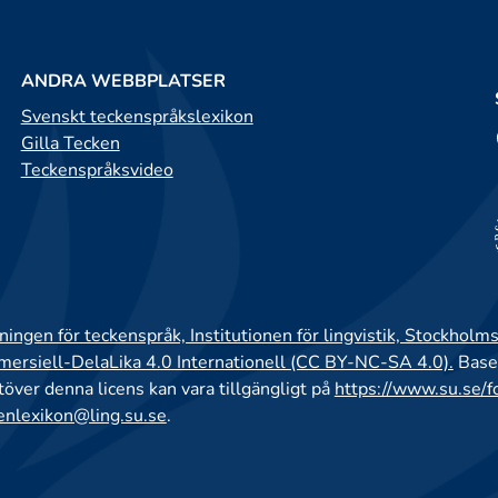
ANDRA WEBBPLATSER
Svenskt teckenspråkslexikon
Gilla Tecken
Teckenspråksvideo
ingen för teckenspråk, Institutionen för lingvistik, Stockholms
rsiell-DelaLika 4.0 Internationell (CC BY-NC-SA 4.0).
Base
utöver denna licens kan vara tillgängligt på
https://www.su.se/f
enlexikon@ling.su.se
.