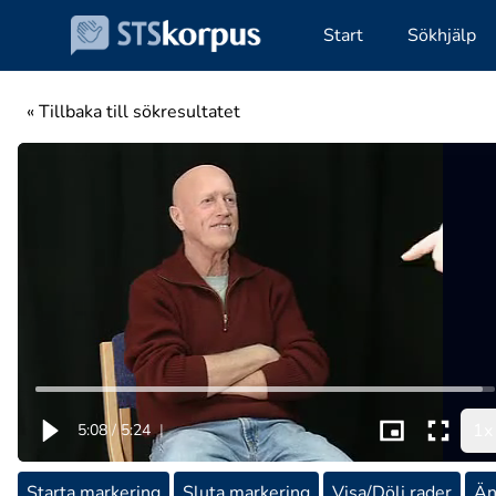
Start
Sökhjälp
« Tillbaka till sökresultatet
1x
5:08
/
5:24
|
Starta markering
Sluta markering
Visa/Dölj rader
Än