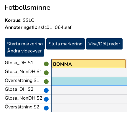
Fotbollsminne
Korpus:
SSLC
Annoteringsfil:
sslc01_064.eaf
Starta markering
Sluta markering
Visa/Dölj rader
Ändra videovyer
Glosa_DH S1
BOMMA
Glosa_NonDH S1
Översättning S1
Glosa_DH S2
Glosa_NonDH S2
Översättning S2