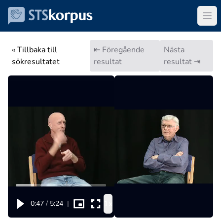
« Tillbaka till
⇤ Föregående
Nästa
sökresultatet
resultat
resultat ⇥
1x
0:47
/
5:24
|