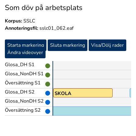
Som döv på arbetsplats
Korpus:
SSLC
Annoteringsfil:
sslc01_062.eaf
Starta markering
Sluta markering
Visa/Dölj rader
Ändra videovyer
Glosa_DH S1
Glosa_NonDH S1
Översättning S1
Glosa_DH S2
RO1
SKOLA
Å
Glosa_NonDH S2
Översättning S2
s med hörande,