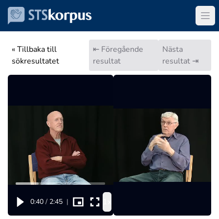
« Tillbaka till
⇤ Föregående
Nästa
sökresultatet
resultat
resultat ⇥
1x
0:40
/
2:45
|