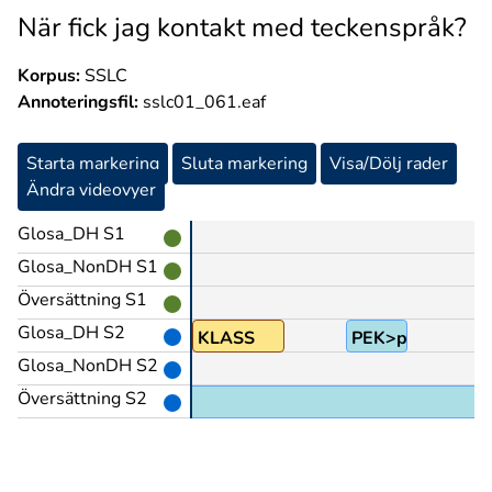
När fick jag kontakt med teckenspråk?
Korpus:
SSLC
Annoteringsfil:
sslc01_061.eaf
Starta markering
Sluta markering
Visa/Dölj rader
Ändra videovyer
Glosa_DH S1
Glosa_NonDH S1
Översättning S1
Glosa_DH S2
ING+EN
KLASS
PEK>person
Glosa_NonDH S2
Översättning S2