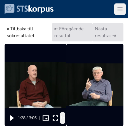
« Tillbaka till
⇤ Föregående
Nästa
sökresultatet
resultat
resultat ⇥
1x
1:28
/
3:06
|