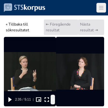
« Tillbaka till
⇤ Föregående
Nästa
sökresultatet
resultat
resultat ⇥
1x
2:35
/
5:11
|