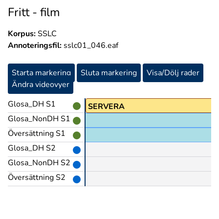
Fritt - film
Korpus:
SSLC
Annoteringsfil:
sslc01_046.eaf
Starta markering
Sluta markering
Visa/Dölj rader
Ändra videovyer
Glosa_DH S1
JOBBA
SERVERA
Glosa_NonDH S1
Översättning S1
nne under en fest
Glosa_DH S2
Glosa_NonDH S2
Översättning S2