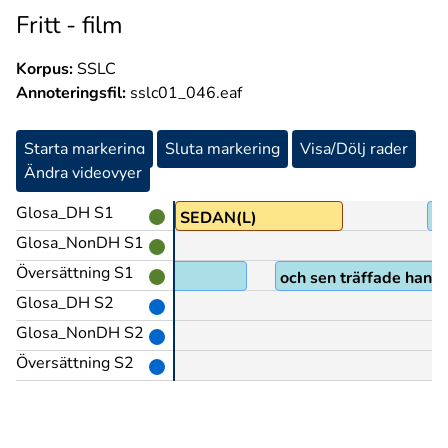
Fritt - film
Korpus:
SSLC
Annoteringsfil:
sslc01_046.eaf
Starta markering
Sluta markering
Visa/Dölj rader
Ändra videovyer
Glosa_DH S1
SEDAN(L)
T
Glosa_NonDH S1
Översättning S1
och sen träffade han s
Glosa_DH S2
Glosa_NonDH S2
Översättning S2