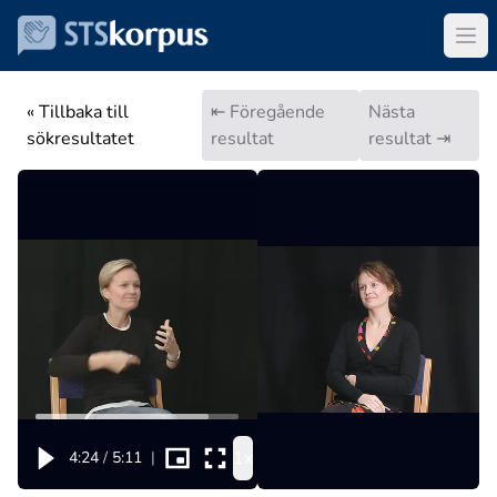
« Tillbaka till
⇤ Föregående
Nästa
sökresultatet
resultat
resultat ⇥
1x
4:24
/
5:11
|