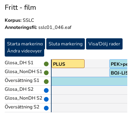
Fritt - film
Korpus:
SSLC
Annoteringsfil:
sslc01_046.eaf
Starta markering
Sluta markering
Visa/Dölj rader
Ändra videovyer
Glosa_DH S1
RA@rd
PLUS
PEK>pek
Glosa_NonDH S1
BOJ-LIST
Översättning S1
Glosa_DH S2
Glosa_NonDH S2
Översättning S2