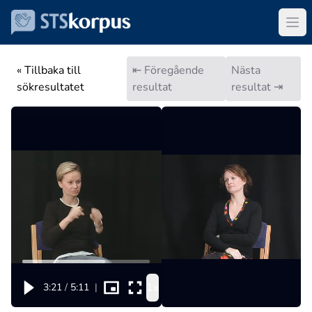
« Tillbaka till
⇤ Föregående
Nästa
sökresultatet
resultat
resultat ⇥
1x
3:21
/
5:11
|