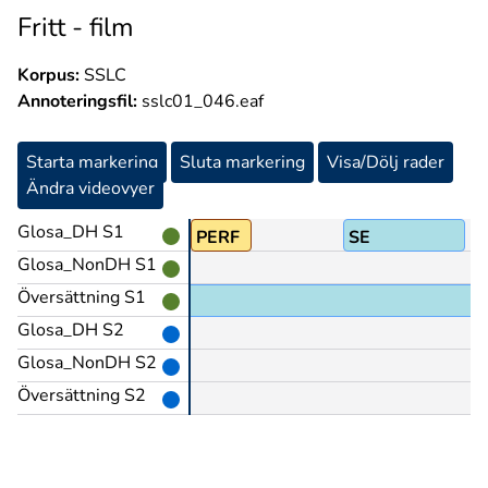
Fritt - film
Korpus:
SSLC
Annoteringsfil:
sslc01_046.eaf
Starta markering
Sluta markering
Visa/Dölj rader
Ändra videovyer
Glosa_DH S1
PERF
SE
Glosa_NonDH S1
Översättning S1
sett den.
Glosa_DH S2
Glosa_NonDH S2
Översättning S2