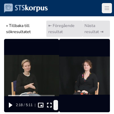
« Tillbaka till
⇤ Föregående
Nästa
sökresultatet
resultat
resultat ⇥
1x
2:18
/
5:11
|