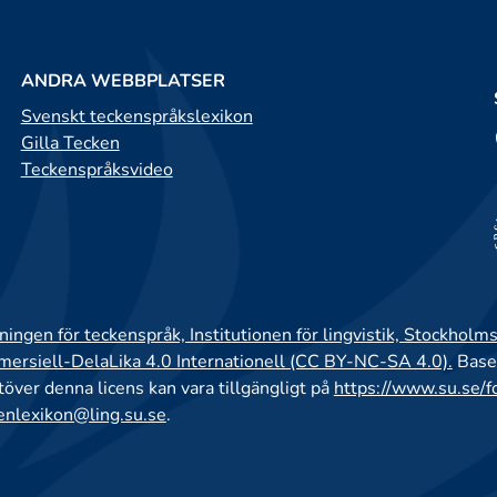
ANDRA WEBBPLATSER
Svenskt teckenspråkslexikon
Gilla Tecken
Teckenspråksvideo
ingen för teckenspråk, Institutionen för lingvistik, Stockholms
rsiell-DelaLika 4.0 Internationell (CC BY-NC-SA 4.0).
Base
utöver denna licens kan vara tillgängligt på
https://www.su.se/f
enlexikon@ling.su.se
.