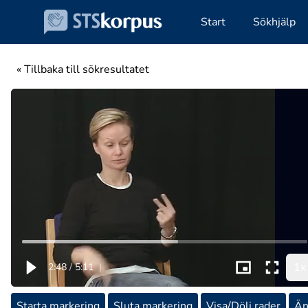
Start
Sökhjälp
« Tillbaka till sökresultatet
1x
2:48
/
5:11
|
Starta markering
Sluta markering
Visa/Dölj rader
Än