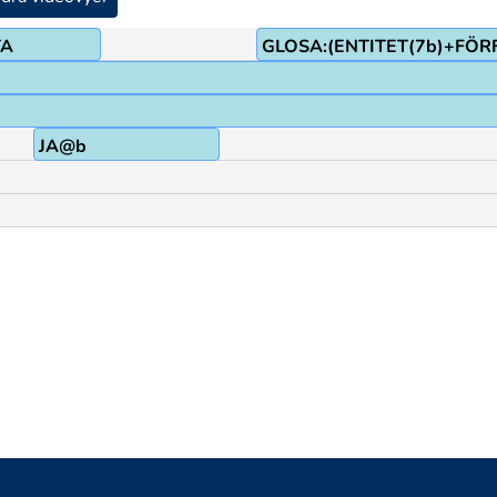
TA
GLOSA:(ENTITET(7b)+FÖR
JA@b