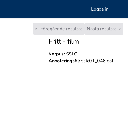
Logga in
⇤ Föregående resultat
Nästa resultat ⇥
Fritt - film
Korpus:
SSLC
Annoteringsfil:
sslc01_046.eaf