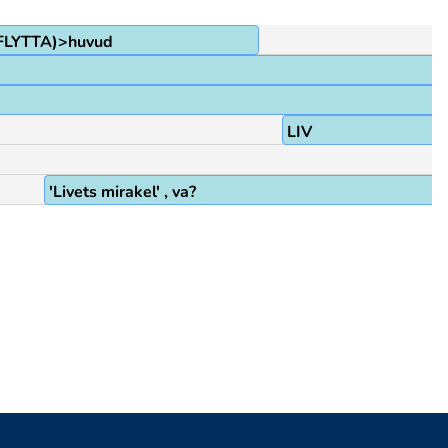
FLYTTA)>huvud
LIV
'Livets mirakel' , va?