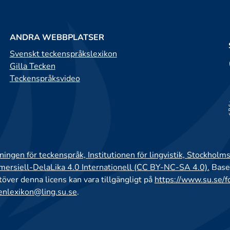
ANDRA WEBBPLATSER
Svenskt teckenspråkslexikon
Gilla Tecken
Teckenspråksvideo
ingen för teckenspråk, Institutionen för lingvistik, Stockholms
rsiell-DelaLika 4.0 Internationell (CC BY-NC-SA 4.0).
Base
utöver denna licens kan vara tillgängligt på
https://www.su.se/f
enlexikon@ling.su.se
.