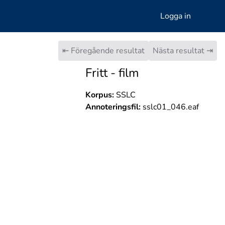
Logga in
⇤ Föregående resultat
Nästa resultat ⇥
Fritt - film
Korpus:
SSLC
Annoteringsfil:
sslc01_046.eaf