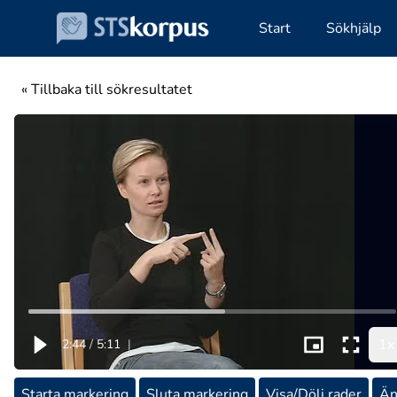
Start
Sökhjälp
« Tillbaka till sökresultatet
1x
2:44
/
5:11
|
Starta markering
Sluta markering
Visa/Dölj rader
Än