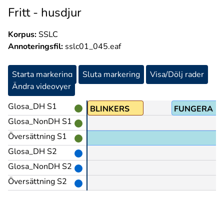
Fritt - husdjur
Korpus:
SSLC
Annoteringsfil:
sslc01_045.eaf
Starta markering
Sluta markering
Visa/Dölj rader
Ändra videovyer
Glosa_DH S1
LOCKA
BLINKERS
FUNGERA
Glosa_NonDH S1
Översättning S1
Glosa_DH S2
Glosa_NonDH S2
Översättning S2