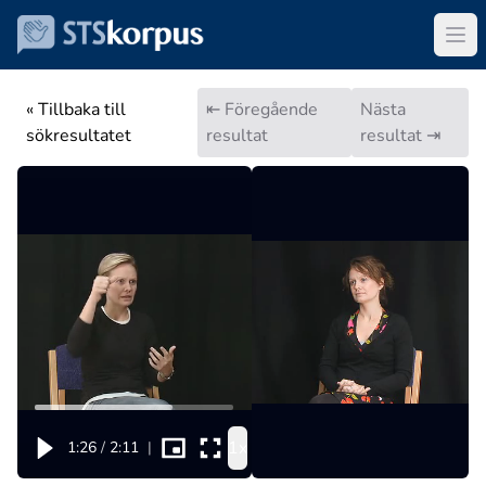
« Tillbaka till
⇤ Föregående
Nästa
sökresultatet
resultat
resultat ⇥
1x
1:26
/
2:11
|