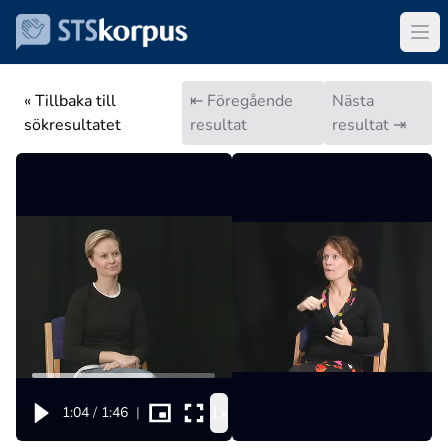
« Tillbaka till
⇤ Föregående
Nästa
sökresultatet
resultat
resultat ⇥
1x
1:04
/
1:46
|