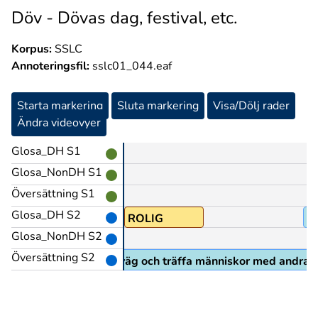
Döv - Dövas dag, festival, etc.
Korpus:
SSLC
Annoteringsfil:
sslc01_044.eaf
Starta markering
Sluta markering
Visa/Dölj rader
Ändra videovyer
Glosa_DH S1
Glosa_NonDH S1
Översättning S1
Glosa_DH S2
RO1
ROLIG
V
Glosa_NonDH S2
Översättning S2
r jag är roligt, att åka iväg och träffa människor med andra i