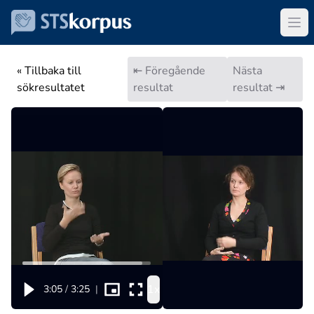
« Tillbaka till
⇤ Föregående
Nästa
sökresultatet
resultat
resultat ⇥
1x
3:05
/
3:25
|