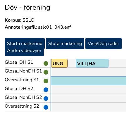
Döv - förening
Korpus:
SSLC
Annoteringsfil:
sslc01_043.eaf
Starta markering
Sluta markering
Visa/Dölj rader
Ändra videovyer
Glosa_DH S1
@b^DAG
UNG
VILL|HA
Glosa_NonDH S1
Översättning S1
Glosa_DH S2
Glosa_NonDH S2
Översättning S2