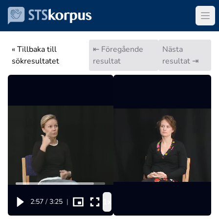
« Tillbaka till
⇤ Föregående
Nästa
sökresultatet
resultat
resultat ⇥
1x
2:57
/
3:25
|