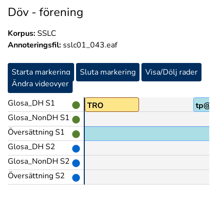
Döv - förening
Korpus:
SSLC
Annoteringsfil:
sslc01_043.eaf
Starta markering
Sluta markering
Visa/Dölj rader
Ändra videovyer
Glosa_DH S1
TRO
tp@&
Glosa_NonDH S1
Översättning S1
Glosa_DH S2
Glosa_NonDH S2
Översättning S2