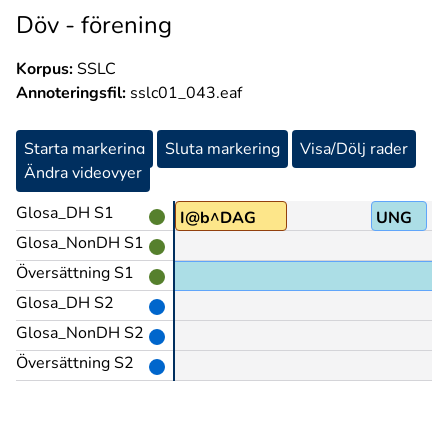
Döv - förening
Korpus:
SSLC
Annoteringsfil:
sslc01_043.eaf
Starta markering
Sluta markering
Visa/Dölj rader
Ändra videovyer
Glosa_DH S1
I@b^DAG
UNG
Glosa_NonDH S1
Översättning S1
Glosa_DH S2
Glosa_NonDH S2
Översättning S2