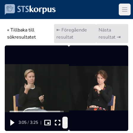
« Tillbaka till
⇤ Föregående
Nästa
sökresultatet
resultat
resultat ⇥
1x
3:05
/
3:25
|