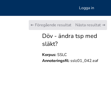
Logga in
⇤ Föregående resultat
Nästa resultat ⇥
Döv - ändra tsp med
släkt?
Korpus:
SSLC
Annoteringsfil:
sslc01_042.eaf