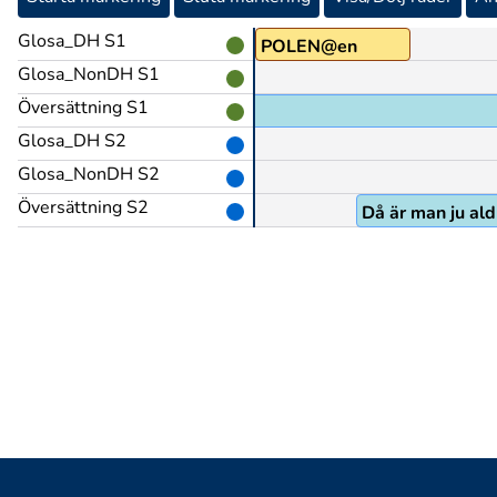
Glosa_DH S1
TECKNA-FLYT
POLEN@en
Glosa_NonDH S1
Översättning S1
Glosa_DH S2
Glosa_NonDH S2
Översättning S2
Då är man ju ald