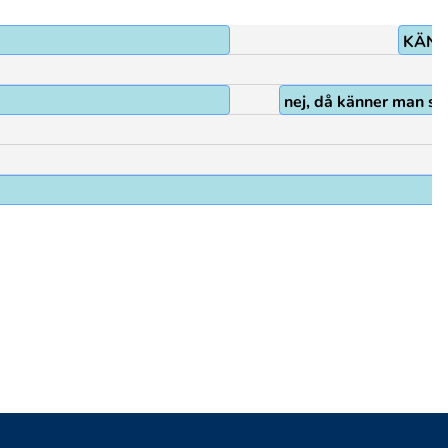
KÄN
nej, då känner man si