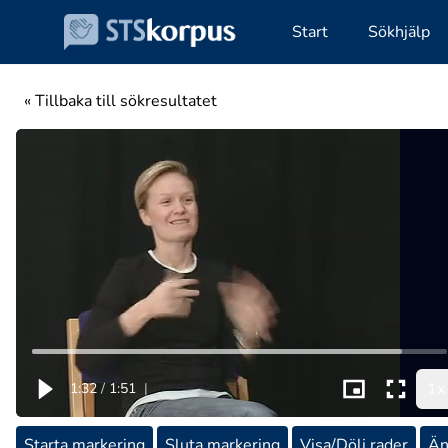
Start
Sökhjälp
« Tillbaka till sökresultatet
1x
1:32
/
1:51
|
Starta markering
Sluta markering
Visa/Dölj rader
Än