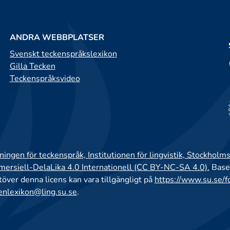
ANDRA WEBBPLATSER
Svenskt teckenspråkslexikon
Gilla Tecken
Teckenspråksvideo
ingen för teckenspråk, Institutionen för lingvistik, Stockholms
rsiell-DelaLika 4.0 Internationell (CC BY-NC-SA 4.0).
Base
utöver denna licens kan vara tillgängligt på
https://www.su.se/f
enlexikon@ling.su.se
.