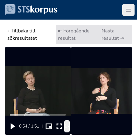
« Tillbaka till
⇤ Föregående
Nästa
sökresultatet
resultat
resultat ⇥
1x
0:54
/
1:51
|