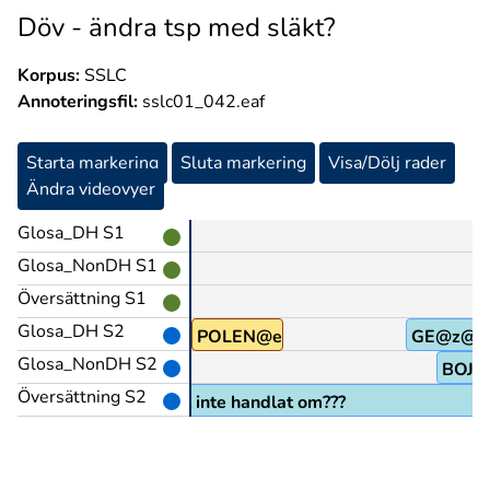
Döv - ändra tsp med släkt?
Korpus:
SSLC
Annoteringsfil:
sslc01_042.eaf
Starta markering
Sluta markering
Visa/Dölj rader
Ändra videovyer
Glosa_DH S1
Glosa_NonDH S1
Översättning S1
Glosa_DH S2
POLEN@en
GE@z@r
Glosa_NonDH S2
BOJ-
Översättning S2
polska har det inte handlat om???