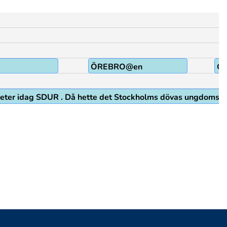
ÖREBRO@en
G
Det heter idag SDUR . Då hette det Stockholms dövas ungdomsk