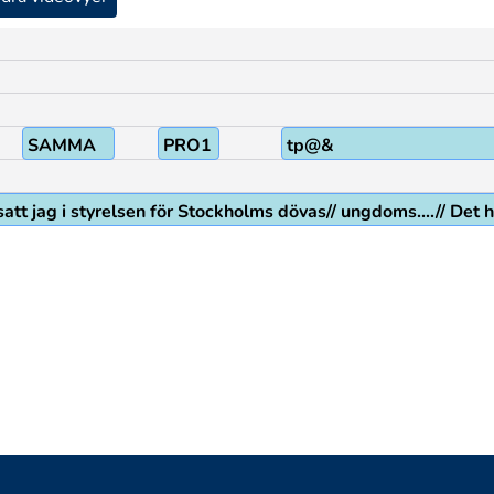
SAMMA
PRO1
tp@&
Då satt jag i styrelsen för Stockholms dövas// ungdoms....// 