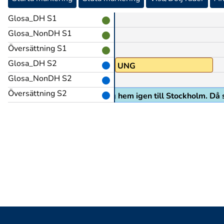
Glosa_DH S1
Glosa_NonDH S1
Översättning S1
Glosa_DH S2
OCKSÅ
PRO1
mtyp:när var
UNG
Glosa_NonDH S2
Översättning S2
at gymnasiet i Örebro flyttade jag hem igen till Stockholm. 