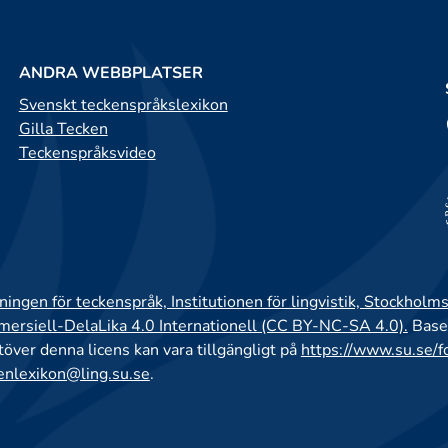
ANDRA WEBBPLATSER
Svenskt teckenspråkslexikon
Gilla Tecken
Teckenspråksvideo
ingen för teckenspråk, Institutionen för lingvistik, Stockholms
rsiell-DelaLika 4.0 Internationell (CC BY-NC-SA 4.0).
Base
utöver denna licens kan vara tillgängligt på
https://www.su.se/f
enlexikon@ling.su.se
.