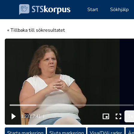
Start
Sökhjälp
« Tillbaka till sökresultatet
1x
1:23
/
7:41
|
Starta markering
Sluta markering
Visa/Dölj rader
Än