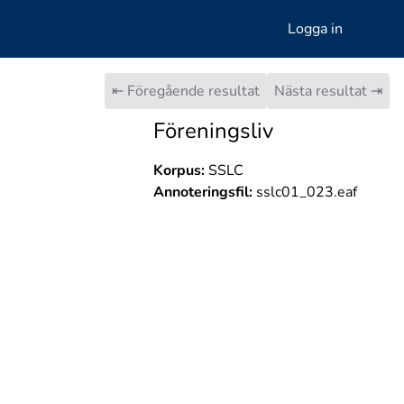
Logga in
⇤ Föregående resultat
Nästa resultat ⇥
Föreningsliv
Korpus:
SSLC
Annoteringsfil:
sslc01_023.eaf