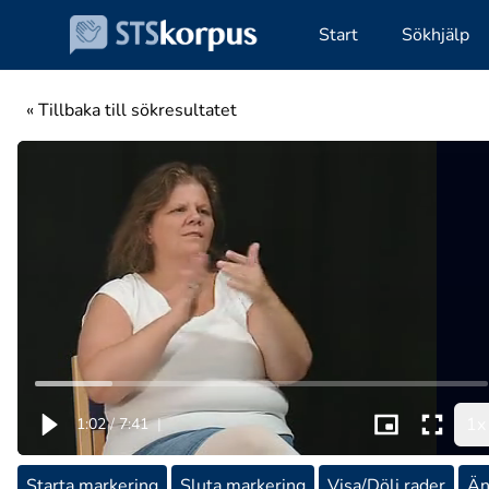
Start
Sökhjälp
« Tillbaka till sökresultatet
1x
1:02
/
7:41
|
Starta markering
Sluta markering
Visa/Dölj rader
Än