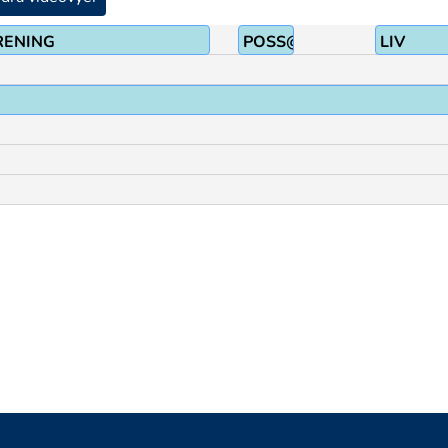
RENING
POSS@z
LIV