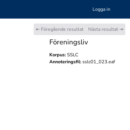
Logga in
⇤ Föregående resultat
Nästa resultat ⇥
Föreningsliv
Korpus:
SSLC
Annoteringsfil:
sslc01_023.eaf