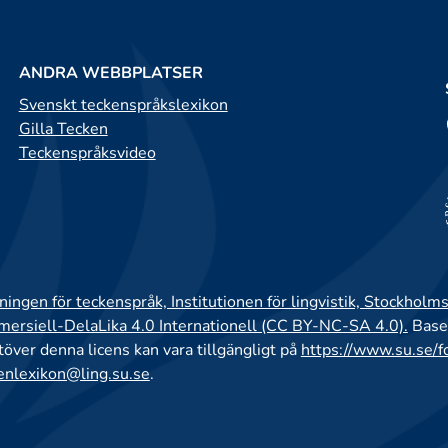
ANDRA WEBBPLATSER
Svenskt teckenspråkslexikon
Gilla Tecken
Teckenspråksvideo
ingen för teckenspråk, Institutionen för lingvistik, Stockholms
rsiell-DelaLika 4.0 Internationell (CC BY-NC-SA 4.0).
Base
utöver denna licens kan vara tillgängligt på
https://www.su.se/f
enlexikon@ling.su.se
.