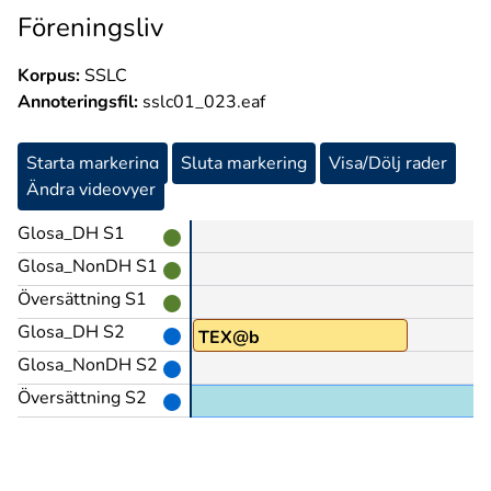
Föreningsliv
Korpus:
SSLC
Annoteringsfil:
sslc01_023.eaf
Starta markering
Sluta markering
Visa/Dölj rader
Ändra videovyer
Glosa_DH S1
Glosa_NonDH S1
Översättning S1
Glosa_DH S2
TEX@b
Glosa_NonDH S2
Översättning S2