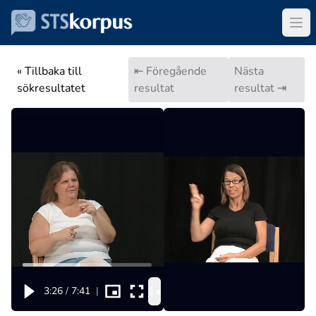
« Tillbaka till
⇤ Föregående
Nästa
sökresultatet
resultat
resultat ⇥
1x
3:26
/
7:41
|