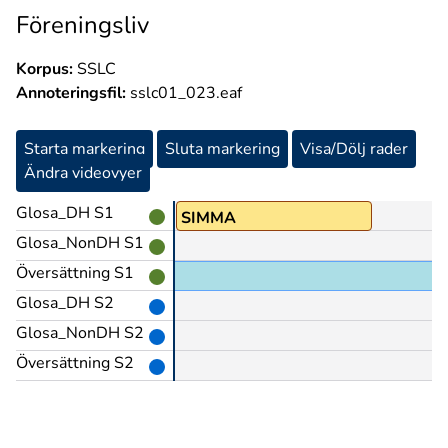
Föreningsliv
Korpus:
SSLC
Annoteringsfil:
sslc01_023.eaf
Starta markering
Sluta markering
Visa/Dölj rader
Ändra videovyer
Glosa_DH S1
SIMMA
Glosa_NonDH S1
Översättning S1
Glosa_DH S2
Glosa_NonDH S2
Översättning S2