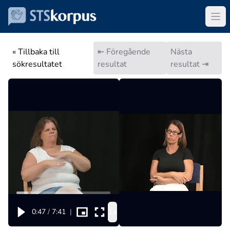
« Tillbaka till
⇤ Föregående
Nästa
sökresultatet
resultat
resultat ⇥
1x
0:47
/
7:41
|