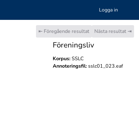
Logga in
⇤ Föregående resultat
Nästa resultat ⇥
Föreningsliv
Korpus:
SSLC
Annoteringsfil:
sslc01_023.eaf