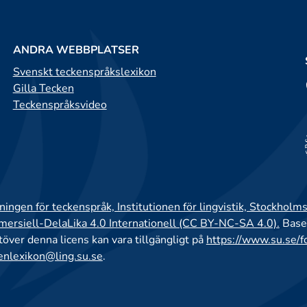
ANDRA WEBBPLATSER
Svenskt teckenspråkslexikon
Gilla Tecken
Teckenspråksvideo
ingen för teckenspråk, Institutionen för lingvistik, Stockholms
rsiell-DelaLika 4.0 Internationell (CC BY-NC-SA 4.0).
Base
utöver denna licens kan vara tillgängligt på
https://www.su.se/f
enlexikon@ling.su.se
.