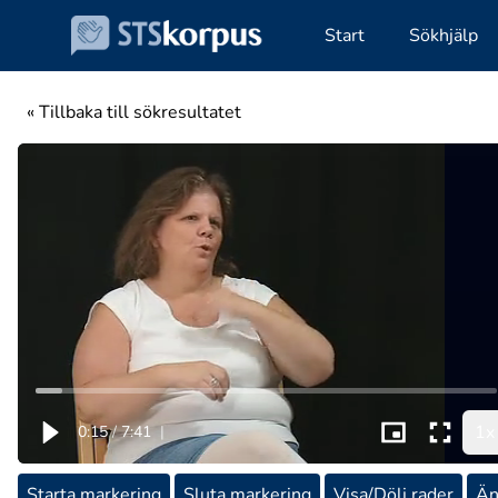
Start
Sökhjälp
« Tillbaka till sökresultatet
1x
0:15
/
7:41
|
Starta markering
Sluta markering
Visa/Dölj rader
Än