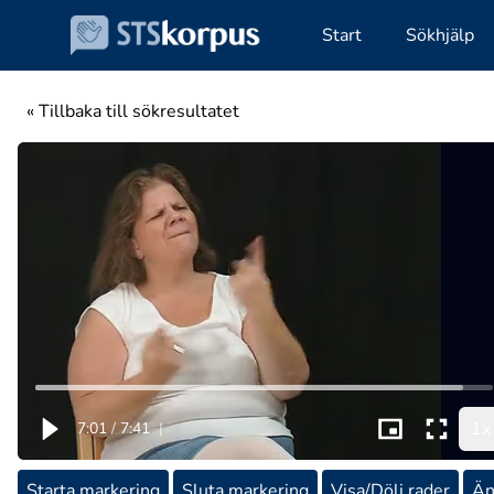
Start
Sökhjälp
« Tillbaka till sökresultatet
1x
7:01
/
7:41
|
Starta markering
Sluta markering
Visa/Dölj rader
Än