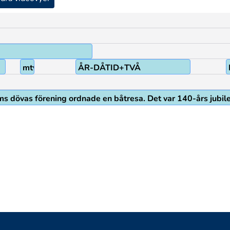
mtyp:var
ÅR-DÅTID+TVÅ
lms dövas förening ordnade en båtresa. Det var 140-års jubileu