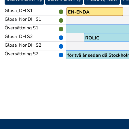
Glosa_DH S1
MEN
EN-ENDA
Glosa_NonDH S1
Översättning S1
Glosa_DH S2
TYP@b
ROLIG
Glosa_NonDH S2
Översättning S2
t som var roligt, jag tror det var för två år sedan då Stockho