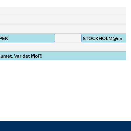
PEK
STOCKHOLM@en
met. Var det ifjol?!