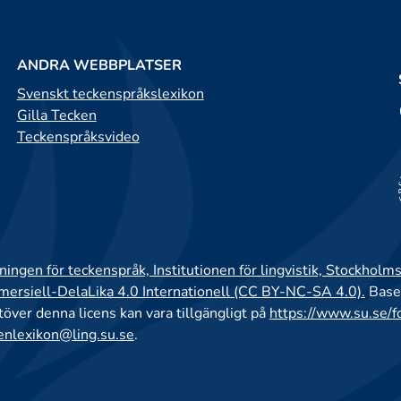
ANDRA WEBBPLATSER
Svenskt teckenspråkslexikon
Gilla Tecken
Teckenspråksvideo
ingen för teckenspråk, Institutionen för lingvistik, Stockholms
rsiell-DelaLika 4.0 Internationell (CC BY-NC-SA 4.0).
Base
utöver denna licens kan vara tillgängligt på
https://www.su.se/f
enlexikon@ling.su.se
.