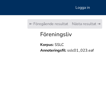
Logga in
⇤ Föregående resultat
Nästa resultat ⇥
Föreningsliv
Korpus:
SSLC
Annoteringsfil:
sslc01_023.eaf