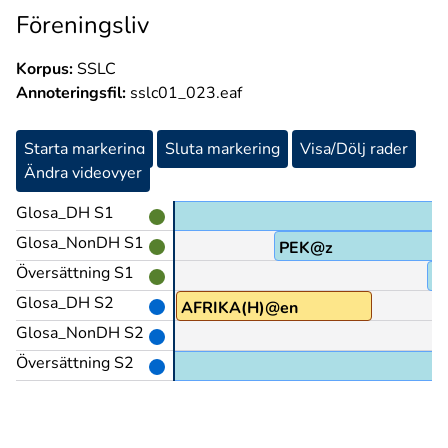
Föreningsliv
Korpus:
SSLC
Annoteringsfil:
sslc01_023.eaf
Starta markering
Sluta markering
Visa/Dölj rader
Ändra videovyer
Glosa_DH S1
Glosa_NonDH S1
PEK@z
Översättning S1
Nä
Glosa_DH S2
AFRIKA(H)@en
Glosa_NonDH S2
PEK
Översättning S2