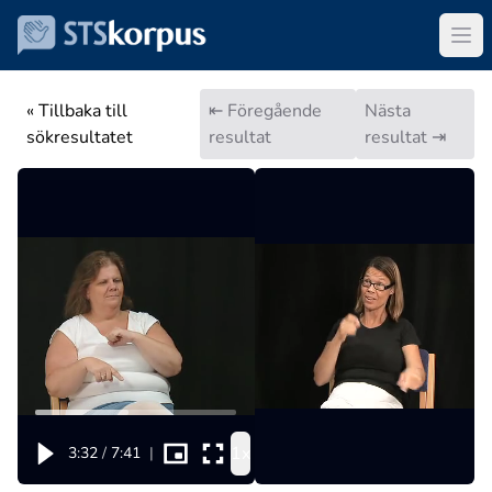
« Tillbaka till
⇤ Föregående
Nästa
sökresultatet
resultat
resultat ⇥
1x
3:32
/
7:41
|