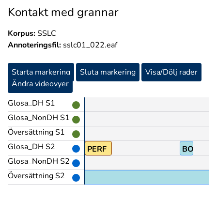
Kontakt med grannar
Korpus:
SSLC
Annoteringsfil:
sslc01_022.eaf
Starta markering
Sluta markering
Visa/Dölj rader
Ändra videovyer
Glosa_DH S1
Glosa_NonDH S1
Översättning S1
Glosa_DH S2
ALDRIG
PERF
BO
Glosa_NonDH S2
Översättning S2