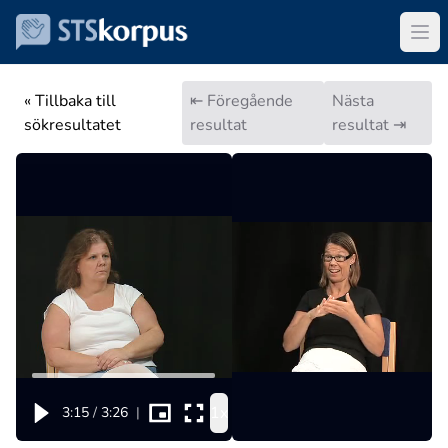
« Tillbaka till
⇤ Föregående
Nästa
sökresultatet
resultat
resultat ⇥
1x
3:15
/
3:26
|