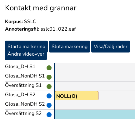
Kontakt med grannar
Korpus:
SSLC
Annoteringsfil:
sslc01_022.eaf
Starta markering
Sluta markering
Visa/Dölj rader
Ändra videovyer
Glosa_DH S1
Glosa_NonDH S1
Översättning S1
Glosa_DH S2
NOLL(O)
Glosa_NonDH S2
Översättning S2