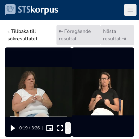
« Tillbaka till
⇤ Föregående
Nästa
sökresultatet
resultat
resultat ⇥
1x
0:19
/
3:26
|