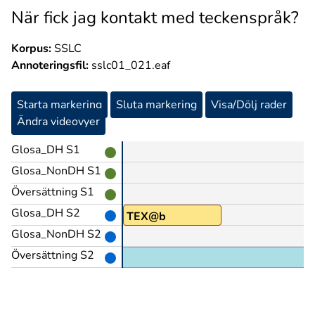
När fick jag kontakt med teckenspråk?
Korpus:
SSLC
Annoteringsfil:
sslc01_021.eaf
Starta markering
Sluta markering
Visa/Dölj rader
Ändra videovyer
Glosa_DH S1
Glosa_NonDH S1
Översättning S1
Glosa_DH S2
Å(J)
TEX@b
Glosa_NonDH S2
Översättning S2