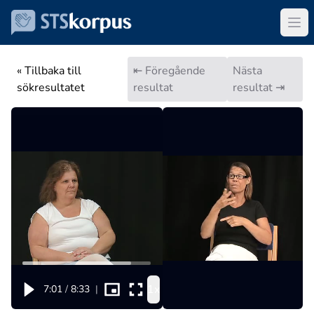
« Tillbaka till
⇤ Föregående
Nästa
sökresultatet
resultat
resultat ⇥
1x
7:01
/
8:33
|