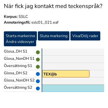
När fick jag kontakt med teckenspråk?
Korpus:
SSLC
Annoteringsfil:
sslc01_021.eaf
Starta markering
Sluta markering
Visa/Dölj rader
Ändra videovyer
Glosa_DH S1
Glosa_NonDH S1
Översättning S1
Glosa_DH S2
LITEN-PERSON
TEX@b
Glosa_NonDH S2
Översättning S2