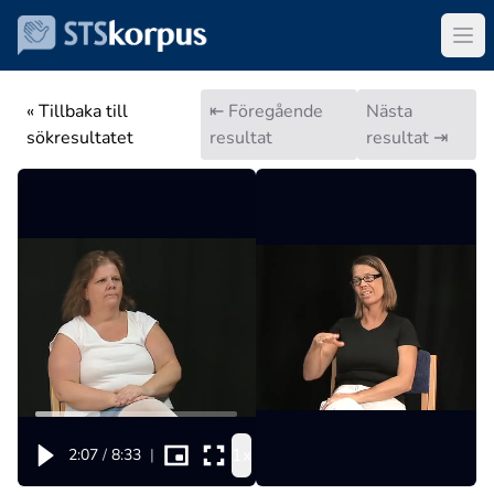
« Tillbaka till
⇤ Föregående
Nästa
sökresultatet
resultat
resultat ⇥
1x
2:07
/
8:33
|