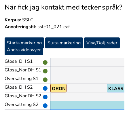
När fick jag kontakt med teckenspråk?
Korpus:
SSLC
Annoteringsfil:
sslc01_021.eaf
Starta markering
Sluta markering
Visa/Dölj rader
Ändra videovyer
Glosa_DH S1
Glosa_NonDH S1
Översättning S1
Glosa_DH S2
STARTA
ORDNING+EN
KLASS
Glosa_NonDH S2
Översättning S2