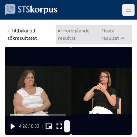
« Tillbaka till
⇤ Föregående
Nästa
sökresultatet
resultat
resultat ⇥
1x
4:26
/
8:33
|