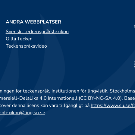
ANDRA WEBBPLATSER
Svenskt teckenspråkslexikon
Gilla Tecken
Teckenspråksvideo
ingen för teckenspråk, Institutionen för lingvistik, Stockholms
rsiell-DelaLika 4.0 Internationell (CC BY-NC-SA 4.0).
Base
utöver denna licens kan vara tillgängligt på
https://www.su.se/f
enlexikon@ling.su.se
.