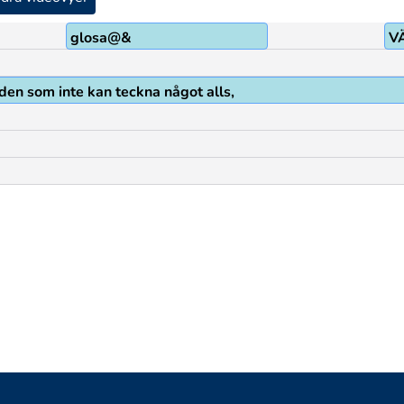
glosa@&
V
den som inte kan teckna något alls,