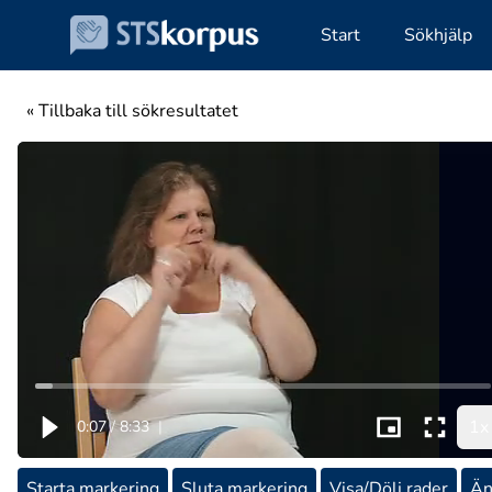
Start
Sökhjälp
« Tillbaka till sökresultatet
1x
0:07
/
8:33
|
Starta markering
Sluta markering
Visa/Dölj rader
Än