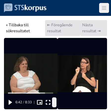
« Tillbaka till
⇤ Föregående
Nästa
sökresultatet
resultat
resultat ⇥
1x
6:42
/
8:33
|