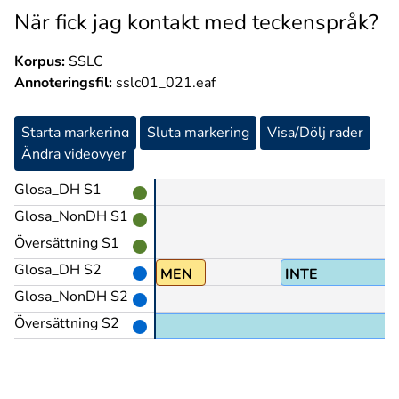
När fick jag kontakt med teckenspråk?
Korpus:
SSLC
Annoteringsfil:
sslc01_021.eaf
Starta markering
Sluta markering
Visa/Dölj rader
Ändra videovyer
Glosa_DH S1
Glosa_NonDH S1
Översättning S1
Glosa_DH S2
ITE(7b)
MEN
INTE
Glosa_NonDH S2
Översättning S2