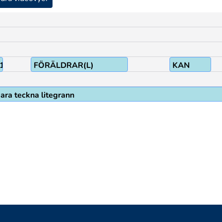
1
FÖRÄLDRAR(L)
KAN
ara teckna litegrann