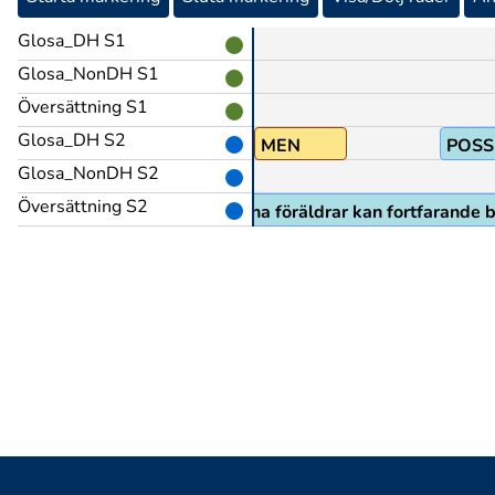
Glosa_DH S1
Glosa_NonDH S1
Översättning S1
Glosa_DH S2
)
MEN
POSS
Glosa_NonDH S2
Översättning S2
men mina föräldrar kan fortfarande b