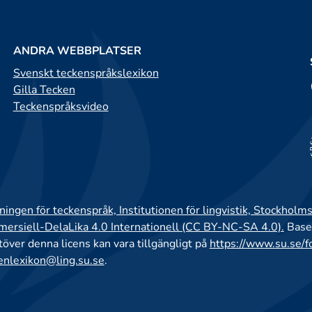
ANDRA WEBBPLATSER
Svenskt teckenspråkslexikon
Gilla Tecken
Teckenspråksvideo
ingen för teckenspråk, Institutionen för lingvistik, Stockholms
rsiell-DelaLika 4.0 Internationell (CC BY-NC-SA 4.0).
Base
utöver denna licens kan vara tillgängligt på
https://www.su.se/f
enlexikon@ling.su.se
.