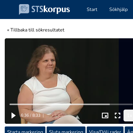
Start
Sökhjälp
« Tillbaka till sökresultatet
1x
6:36
/
8:33
|
Starta markering
Sluta markering
Visa/Dölj rader
Än