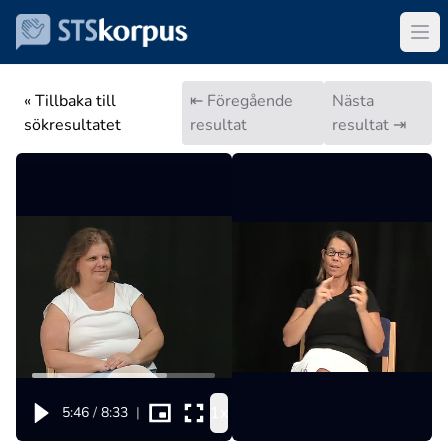
« Tillbaka till
⇤ Föregående
Nästa
sökresultatet
resultat
resultat ⇥
1x
5:46
/
8:33
|