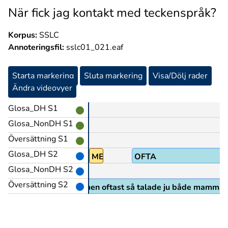
När fick jag kontakt med teckenspråk?
Korpus:
SSLC
Annoteringsfil:
sslc01_021.eaf
Starta markering
Sluta markering
Visa/Dölj rader
Ändra videovyer
Glosa_DH S1
Glosa_NonDH S1
Översättning S1
Glosa_DH S2
MEN
OFTA
Glosa_NonDH S2
Översättning S2
men oftast så talade ju både mamma o