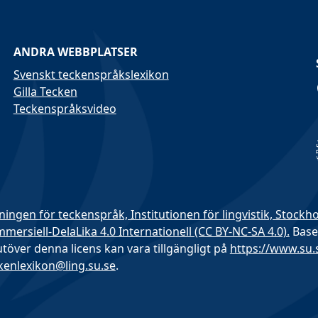
ANDRA WEBBPLATSER
Svenskt teckenspråkslexikon
Gilla Tecken
Teckenspråksvideo
ningen för teckenspråk, Institutionen för lingvistik, Stockh
rsiell-DelaLika 4.0 Internationell (CC BY-NC-SA 4.0).
Base
 utöver denna licens kan vara tillgängligt på
https://www.su
kenlexikon@ling.su.se
.