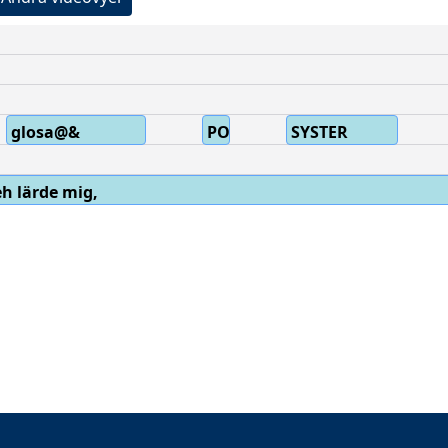
glosa@&
POSS1
SYSTER
h lärde mig,