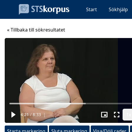
Start
Sökhjälp
« Tillbaka till sökresultatet
1x
4:21
/
8:33
|
Starta markering
Sluta markering
Visa/Dölj rader