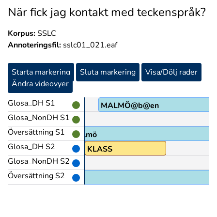
När fick jag kontakt med teckenspråk?
Korpus:
SSLC
Annoteringsfil:
sslc01_021.eaf
Starta markering
Sluta markering
Visa/Dölj rader
Ändra videovyer
Glosa_DH S1
LASS
MALMÖ@b@en
Glosa_NonDH S1
Översättning S1
ja i Malmö
Glosa_DH S2
A
PEK>person
KLASS
Glosa_NonDH S2
Översättning S2