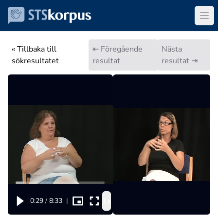
« Tillbaka till
⇤ Föregående
Nästa
sökresultatet
resultat
resultat ⇥
1x
0:29
/
8:33
|