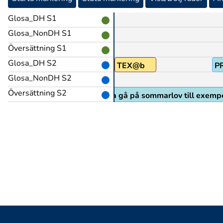
Glosa_DH S1
Glosa_NonDH S1
Översättning S1
Glosa_DH S2
TEX@b
P
Glosa_NonDH S2
Översättning S2
Jag tänker på när vi ska gå på sommarlov till exemp