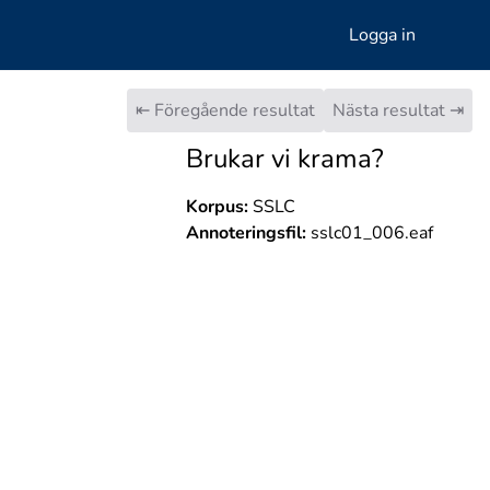
Logga in
⇤ Föregående resultat
Nästa resultat ⇥
Brukar vi krama?
Korpus:
SSLC
Annoteringsfil:
sslc01_006.eaf