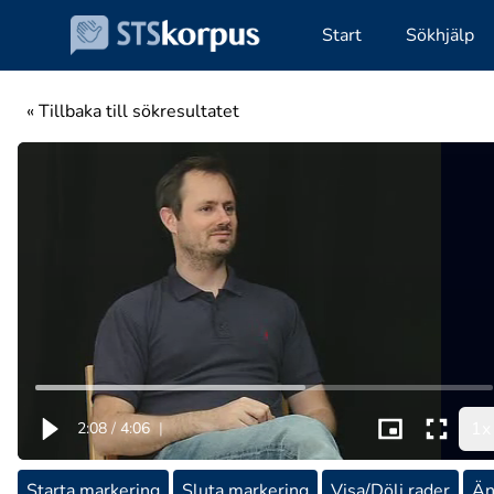
Start
Sökhjälp
« Tillbaka till sökresultatet
1x
2:08
/
4:06
|
Starta markering
Sluta markering
Visa/Dölj rader
Än