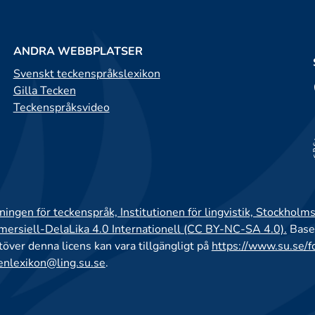
ANDRA WEBBPLATSER
Svenskt teckenspråkslexikon
Gilla Tecken
Teckenspråksvideo
ingen för teckenspråk, Institutionen för lingvistik, Stockholms
rsiell-DelaLika 4.0 Internationell (CC BY-NC-SA 4.0).
Base
utöver denna licens kan vara tillgängligt på
https://www.su.se/f
enlexikon@ling.su.se
.