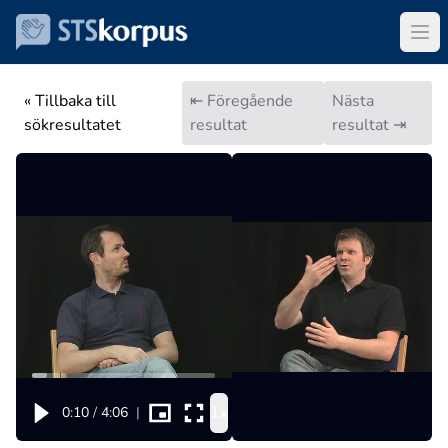
« Tillbaka till
⇤ Föregående
Nästa
sökresultatet
resultat
resultat ⇥
1x
0:10
/
4:06
|