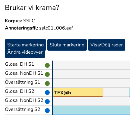
Brukar vi krama?
Korpus:
SSLC
Annoteringsfil:
sslc01_006.eaf
Starta markering
Sluta markering
Visa/Dölj rader
Ändra videovyer
Glosa_DH S1
Glosa_NonDH S1
Översättning S1
Glosa_DH S2
RA
TEX@b
P
Glosa_NonDH S2
Översättning S2