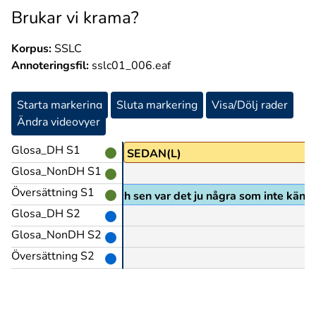
Brukar vi krama?
Korpus:
SSLC
Annoteringsfil:
sslc01_006.eaf
Starta markering
Sluta markering
Visa/Dölj rader
Ändra videovyer
Glosa_DH S1
SEDAN(L)
Glosa_NonDH S1
Översättning S1
och sen var det ju några som inte kände
Glosa_DH S2
Glosa_NonDH S2
Översättning S2