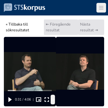
« Tillbaka till
⇤ Föregående
Nästa
sökresultatet
resultat
resultat ⇥
1x
0:31
/
4:06
|