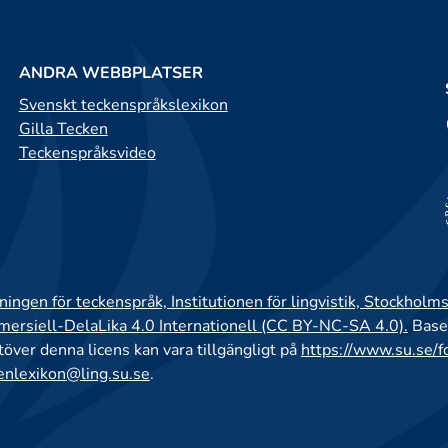
ANDRA WEBBPLATSER
Svenskt teckenspråkslexikon
Gilla Tecken
Teckenspråksvideo
ingen för teckenspråk, Institutionen för lingvistik, Stockholms
rsiell-DelaLika 4.0 Internationell (CC BY-NC-SA 4.0).
Base
utöver denna licens kan vara tillgängligt på
https://www.su.se/f
enlexikon@ling.su.se
.