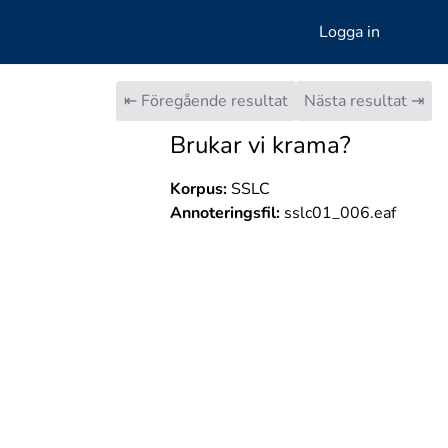
Logga in
⇤ Föregående resultat
Nästa resultat ⇥
Brukar vi krama?
Korpus:
SSLC
Annoteringsfil:
sslc01_006.eaf