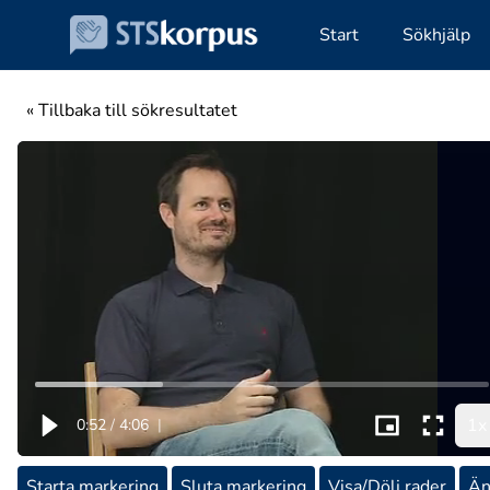
Start
Sökhjälp
« Tillbaka till sökresultatet
1x
0:52
/
4:06
|
Starta markering
Sluta markering
Visa/Dölj rader
Än