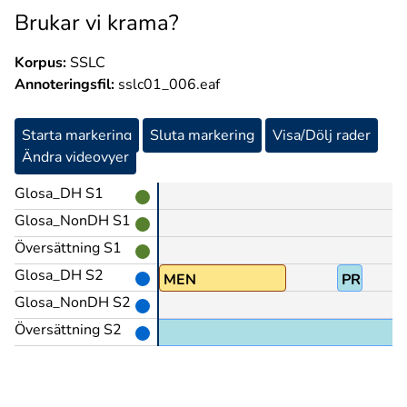
Brukar vi krama?
Korpus:
SSLC
Annoteringsfil:
sslc01_006.eaf
Starta markering
Sluta markering
Visa/Dölj rader
Ändra videovyer
Glosa_DH S1
Glosa_NonDH S1
Översättning S1
Glosa_DH S2
-INTE
KANSKE
MEN
PRO1
Glosa_NonDH S2
Översättning S2