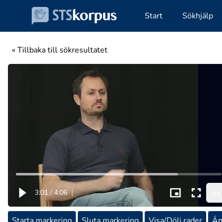
Start
Sökhjälp
« Tillbaka till sökresultatet
1x
3:01
/
4:06
|
Starta markering
Sluta markering
Visa/Dölj rader
Än