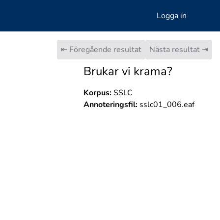
Logga in
⇤ Föregående resultat
Nästa resultat ⇥
Brukar vi krama?
Korpus:
SSLC
Annoteringsfil:
sslc01_006.eaf