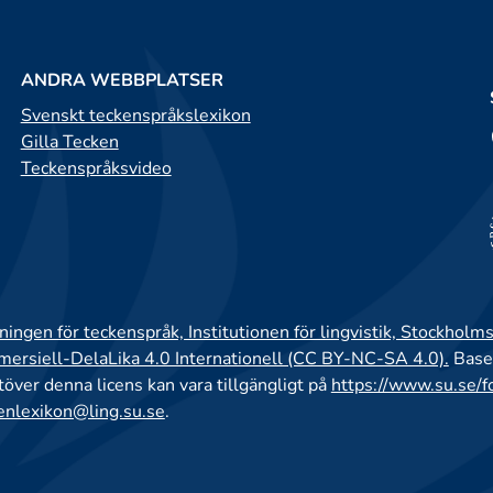
ANDRA WEBBPLATSER
Svenskt teckenspråkslexikon
Gilla Tecken
Teckenspråksvideo
ingen för teckenspråk, Institutionen för lingvistik, Stockholms
rsiell-DelaLika 4.0 Internationell (CC BY-NC-SA 4.0).
Base
utöver denna licens kan vara tillgängligt på
https://www.su.se/f
enlexikon@ling.su.se
.