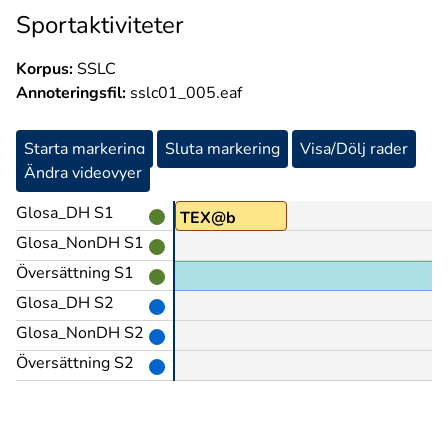
Sportaktiviteter
Korpus:
SSLC
Annoteringsfil:
sslc01_005.eaf
Starta markering
Sluta markering
Visa/Dölj rader
Ändra videovyer
Glosa_DH S1
TÄNKA
TEX@b
Glosa_NonDH S1
Översättning S1
 servar, rent psykiskt,
Glosa_DH S2
Glosa_NonDH S2
Översättning S2