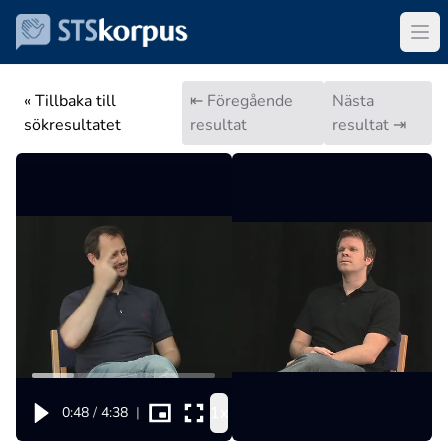
« Tillbaka till
⇤ Föregående
Nästa
sökresultatet
resultat
resultat ⇥
1x
0:48
/
4:38
|